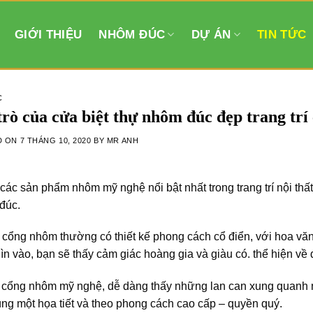
GIỚI THIỆU
NHÔM ĐÚC
DỰ ÁN
TIN TỨC
C
trò của cửa biệt thự nhôm đúc đẹp trang trí 
D ON
7 THÁNG 10, 2020
BY
MR ANH
các sản phẩm nhôm mỹ nghệ nổi bật nhất trong trang trí nội thất
đúc.
 cổng nhôm thường có thiết kế phong cách cổ điển, với hoa văn 
ìn vào, bạn sẽ thấy cảm giác hoàng gia và giàu có. thể hiện về 
 cổng nhôm mỹ nghệ, dễ dàng thấy những lan can xung quanh n
ng một họa tiết và theo phong cách cao cấp – quyền quý.