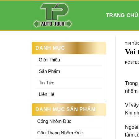
Skip
to
TRANG CHỦ
content
TIN TỨ
DANH MỤC
Vai 
Giới Thiệu
POSTE
Sản Phẩm
Tin Tức
Trong 
nhôm 
Liên Hệ
Vì vậy
DANH MỤC SẢN PHẨM
Khi nh
Cổng Nhôm Đúc
Ngoài
Cầu Thang Nhôm Đúc
làm cù