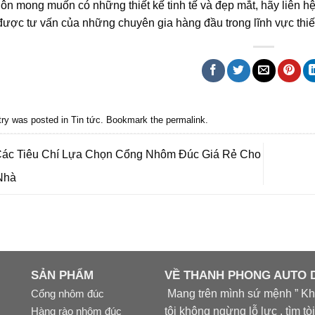
ôn mong muốn có những thiết kế tinh tế và đẹp mắt, hãy liên 
ược tư vấn của những chuyên gia hàng đầu trong lĩnh vực thiế
try was posted in
Tin tức
. Bookmark the
permalink
.
ác Tiêu Chí Lựa Chọn Cổng Nhôm Đúc Giá Rẻ Cho
Nhà
SẢN PHẨM
VỀ THANH PHONG AUTO
Cổng nhôm đúc
Mang trên mình sứ mệnh ” Khá
Hàng rào nhôm đúc
tôi không ngừng lỗ lực , tìm t