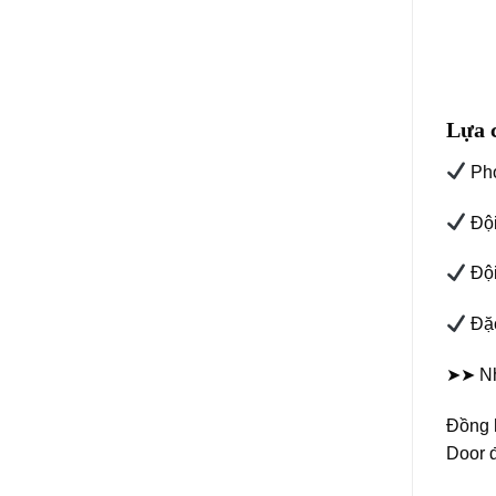
Lựa 
Pho
Đội
Đội
Đặc
➤➤ Nh
Đồng h
Door đ