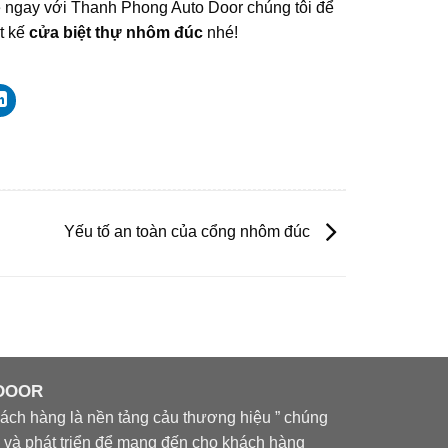
hệ ngay với Thanh Phong Auto Door chúng tôi để
t kế
cửa biệt thự nhôm đúc
nhé!
Yếu tố an toàn của cổng nhôm đúc
 DOOR
ch hàng là nền tảng cảu thương hiệu ” chúng
òi và phát triển để mang đến cho khách hàng