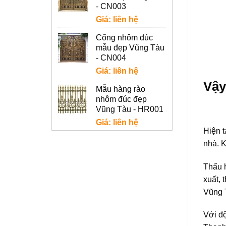
- CN003
Giá: liên hệ
Cổng nhôm đúc
mẫu đẹp Vũng Tàu
- CN004
Giá: liên hệ
Vậy
Mẫu hàng rào
nhôm đúc đẹp
Vũng Tàu - HR001
Giá: liên hệ
Hiện 
nhà. K
Thấu 
xuất, 
Vũng T
Với độ