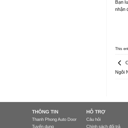
Bạn lu
nhận đ
This en
C
Ngôi 
THÔNG TIN
HỖ TRỢ
Thanh Phong Auto Door
Câu hỏi
Tuyển dụng
Chính sách đổi trả