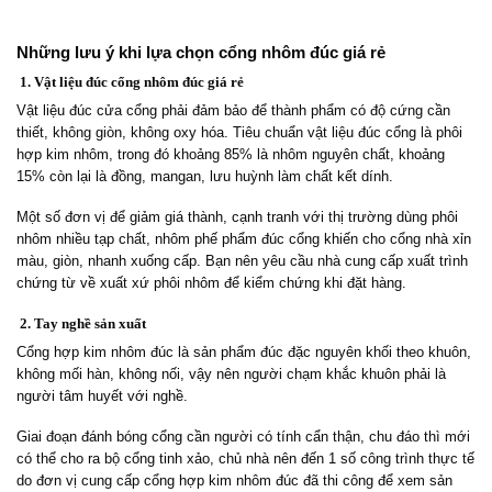
Những lưu ý khi lựa chọn cổng nhôm đúc giá rẻ
1. Vật liệu đúc cổng nhôm đúc giá rẻ
Vật liệu đúc cửa cổng phải đảm bảo để thành phẩm có độ cứng cần
thiết, không giòn, không oxy hóa. Tiêu chuẩn vật liệu đúc cổng là phôi
hợp kim nhôm, trong đó khoảng 85% là nhôm nguyên chất, khoảng
15% còn lại là đồng, mangan, lưu huỳnh làm chất kết dính.
Một số đơn vị để giảm giá thành, cạnh tranh với thị trường dùng phôi
nhôm nhiều tạp chất, nhôm phế phẩm đúc cổng khiến cho cổng nhà xỉn
màu, giòn, nhanh xuống cấp. Bạn nên yêu cầu nhà cung cấp xuất trình
chứng từ về xuất xứ phôi nhôm để kiểm chứng khi đặt hàng.
2. Tay nghề sản xuất
Cổng hợp kim nhôm đúc là sản phẩm đúc đặc nguyên khối theo khuôn,
không mối hàn, không nối, vậy nên người chạm khắc khuôn phải là
người tâm huyết với nghề.
Giai đoạn đánh bóng cổng cần người có tính cẩn thận, chu đáo thì mới
có thể cho ra bộ cổng tinh xảo, chủ nhà nên đến 1 số công trình thực tế
do đơn vị cung cấp cổng hợp kim nhôm đúc đã thi công để xem sản