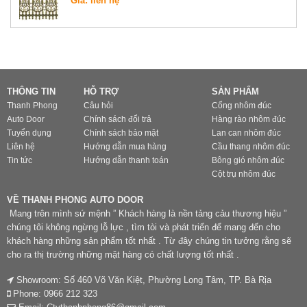
Giá: liên hệ
THÔNG TIN
HỖ TRỢ
SẢN PHẨM
Thanh Phong
Câu hỏi
Cổng nhôm đúc
Auto Door
Chính sách đổi trả
Hàng rào nhôm đúc
Tuyển dụng
Chính sách bảo mật
Lan can nhôm đúc
Liên hệ
Hướng dẫn mua hàng
Cầu thang nhôm đúc
Tin tức
Hướng dẫn thanh toán
Bông gió nhôm đúc
Cột trụ nhôm đúc
VỀ THANH PHONG AUTO DOOR
Mang trên mình sứ mệnh ” Khách hàng là nền tảng cảu thương hiệu ”
chúng tôi không ngừng lỗ lực , tìm tòi và phát triển để mang đến cho
khách hàng những sản phẩm tốt nhất . Từ đây chúng tin tưởng rằng sẽ
cho ra thị trường những mặt hàng có chất lượng tốt nhất .
Showroom: Số 460 Võ Văn Kiệt, Phường Long Tâm, TP. Bà Rịa
Phone: 0966 212 323