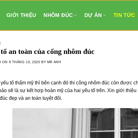
GIỚI THIỆU
NHÔM ĐÚC
DỰ ÁN
TIN TỨC
C
tố an toàn của cổng nhôm đúc
D ON
8 THÁNG 10, 2020
BY
MR ANH
yếu tố thẩm mỹ thì bên cạnh đó thi công nhôm đúc còn được c
ảo sẽ là sự kết hợp hoàn mỹ của hai yếu tố trên. Xin giới th
úc đẹp và an toàn tuyệt đối.