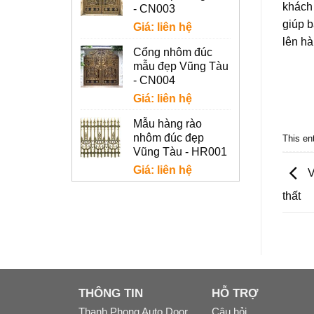
khách 
- CN003
giúp b
Giá: liên hệ
lên h
Cổng nhôm đúc
mẫu đẹp Vũng Tàu
- CN004
Giá: liên hệ
Mẫu hàng rào
nhôm đúc đẹp
This en
Vũng Tàu - HR001
Giá: liên hệ
V
thất
THÔNG TIN
HỖ TRỢ
Thanh Phong Auto Door
Câu hỏi