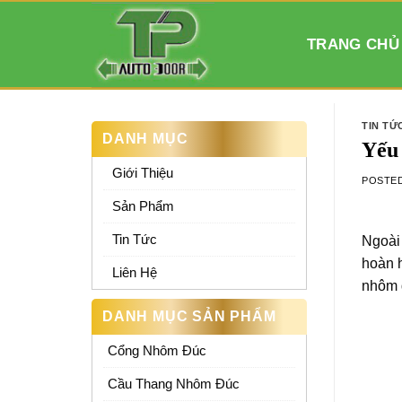
Skip
to
TRANG CHỦ
content
TIN TỨ
DANH MỤC
Yếu 
Giới Thiệu
POSTE
Sản Phẩm
Tin Tức
Ngoài 
hoàn h
Liên Hệ
nhôm đ
DANH MỤC SẢN PHẨM
Cổng Nhôm Đúc
Cầu Thang Nhôm Đúc