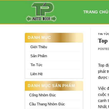
Skip
to
TRANG CHỦ
content
TIN TỨ
DANH MỤC
Top 
Giới Thiệu
POSTE
Sản Phẩm
Tin Tức
Top đ
phát 
Liên Hệ
được s
DANH MỤC SẢN PHẨM
Việc 
cuộc s
Cổng Nhôm Đúc
cạnh 
Cầu Thang Nhôm Đúc
Nhất, 