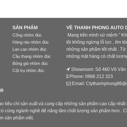
SẢN PHẨM
VỀ THANH PHONG AUTO
Cổng nhôm đúc
Mang trên mình sứ mệnh ” Khá
Hàng rào nhôm đúc
tôi không ngừng lỗ lực , tìm t
Lan can nhôm đúc
những sản phẩm tốt nhất . Từ 
Cầu thang nhôm đúc
những mặt hàng có chất lượng 
n
Bông gió nhôm đúc
Showroom: Số 460 Võ Văn K
Cột trụ nhôm đúc
Phone: 0966 212 323
Email: Ctythanhphong86@
OR
 tiêu chí sản xuất và cung cấp những sản phẩm cao cấp nhất r
có cùng ngành nghề để nâng tầm chất lượng sản phẩm hơn . 
m sản phẩm việt.