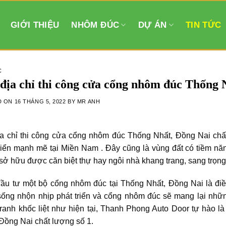
GIỚI THIỆU
NHÔM ĐÚC
DỰ ÁN
TIN TỨC
C
địa chỉ thi công cửa cổng nhôm đúc Thống N
D ON
16 THÁNG 5, 2022
BY
MR ANH
ịa chỉ thi công cửa cổng nhôm đúc Thống Nhất, Đồng Nai chất
triển mạnh mẽ tại Miền Nam . Đây cũng là vùng đất có tiềm nă
ở hữu được căn biệt thự hay ngôi nhà khang trang, sang trọng 
đầu tư một bộ cổng nhôm đúc tại Thống Nhất, Đồng Nai là điề
ống nhộn nhịp phát triển và cổng nhôm đúc sẽ mang lại những
tranh khốc liệt như hiện tại, Thanh Phong Auto Door tự hào l
Đồng Nai chất lượng số 1.