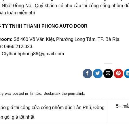
 Nhất Đồng Nai. Quý khách có nhu cầu thi công cổng nhôm đúc 
oàn toàn miễn phí
 TY TNHH THANH PHONG AUTO DOOR
room:
Số 460 Võ Văn Kiệt, Phường Long Tâm, TP. Bà Rịa
e:
0966 212 323
.
:
Ctythanhphong86@gmail.com
try was posted in
Tin tức
. Bookmark the
permalink
.
5+ mẫ
áo giá thi công cửa cổng nhôm đúc Tân Phú, Đồng
ọn gói giá tốt nhất