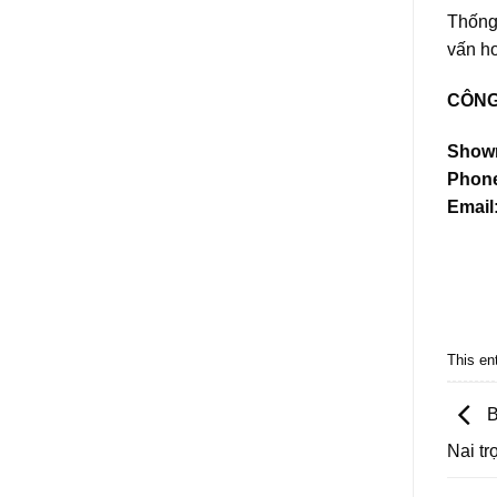
Thống
vấn h
CÔNG
Show
Phon
Email
This en
B
Nai tr