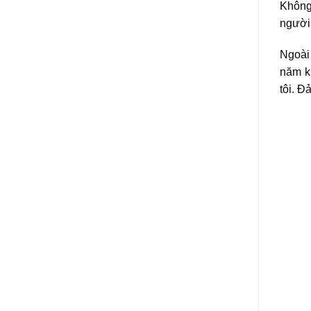
Không
người 
Ngoài 
năm k
tôi. Đ