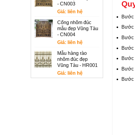
Quy
- CN003
Giá: liên hệ
Bước 1
Cổng nhôm đúc
Bước 2
mẫu đẹp Vũng Tàu
- CN004
Bước 3
Giá: liên hệ
Bước 4
Mẫu hàng rào
Bước 
nhôm đúc đẹp
Vũng Tàu - HR001
Bước 
Giá: liên hệ
Bước 