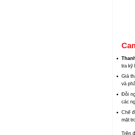
Cam
Than
tra kỹ
Giá th
và phâ
Đỗi ng
các ng
Chế độ
mặt tr
Trên đ