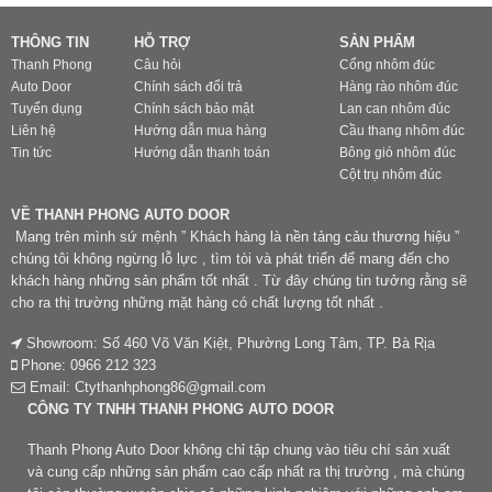
THÔNG TIN
HỖ TRỢ
SẢN PHẨM
Thanh Phong
Câu hỏi
Cổng nhôm đúc
Auto Door
Chính sách đổi trả
Hàng rào nhôm đúc
Tuyển dụng
Chính sách bảo mật
Lan can nhôm đúc
Liên hệ
Hướng dẫn mua hàng
Cầu thang nhôm đúc
Tin tức
Hướng dẫn thanh toán
Bông gió nhôm đúc
Cột trụ nhôm đúc
VỀ THANH PHONG AUTO DOOR
Mang trên mình sứ mệnh ” Khách hàng là nền tảng cảu thương hiệu ”
chúng tôi không ngừng lỗ lực , tìm tòi và phát triển để mang đến cho
khách hàng những sản phẩm tốt nhất . Từ đây chúng tin tưởng rằng sẽ
cho ra thị trường những mặt hàng có chất lượng tốt nhất .
Showroom: Số 460 Võ Văn Kiệt, Phường Long Tâm, TP. Bà Rịa
Phone: 0966 212 323
Email: Ctythanhphong86@gmail.com
CÔNG TY TNHH THANH PHONG AUTO DOOR
Thanh Phong Auto Door không chỉ tập chung vào tiêu chí sản xuất
và cung cấp những sản phẩm cao cấp nhất ra thị trường , mà chúng