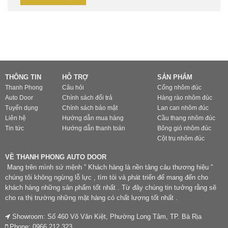
THÔNG TIN
HỖ TRỢ
SẢN PHẨM
Thanh Phong
Câu hỏi
Cổng nhôm đúc
Auto Door
Chính sách đổi trả
Hàng rào nhôm đúc
Tuyển dụng
Chính sách bảo mật
Lan can nhôm đúc
Liên hệ
Hướng dẫn mua hàng
Cầu thang nhôm đúc
Tin tức
Hướng dẫn thanh toán
Bông gió nhôm đúc
Cột trụ nhôm đúc
VỀ THANH PHONG AUTO DOOR
Mang trên mình sứ mệnh ” Khách hàng là nền tảng cảu thương hiệu ”
chúng tôi không ngừng lỗ lực , tìm tòi và phát triển để mang đến cho
khách hàng những sản phẩm tốt nhất . Từ đây chúng tin tưởng rằng sẽ
cho ra thị trường những mặt hàng có chất lượng tốt nhất .
Showroom: Số 460 Võ Văn Kiệt, Phường Long Tâm, TP. Bà Rịa
Phone: 0966 212 323