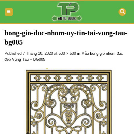
Skip
to
content
bong-gio-duc-nhom-uy-tin-tai-vung-tau-
bg005
Published
7 Tháng 10, 2020
at
500 × 600
in
Mẫu bông gió nhôm đúc
đẹp Vũng Tàu – BG005