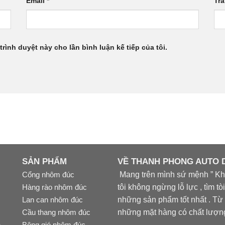
Email
*
Tr
trình duyệt này cho lần bình luận kế tiếp của tôi.
SẢN PHẨM
VỀ THANH PHONG AUTO
Cổng nhôm đúc
Mang trên mình sứ mệnh ” Khá
Hàng rào nhôm đúc
tôi không ngừng lỗ lực , tìm t
Lan can nhôm đúc
những sản phẩm tốt nhất . Từ 
Cầu thang nhôm đúc
những mặt hàng có chất lượng 
n
Bông gió nhôm đúc