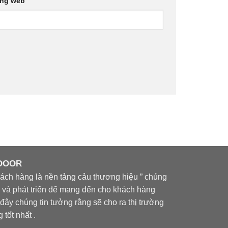
ang web
 DOOR
ch hàng là nền tảng cảu thương hiệu ” chúng
òi và phát triển để mang đến cho khách hàng
đây chúng tin tưởng rằng sẽ cho ra thị trường
tốt nhất .