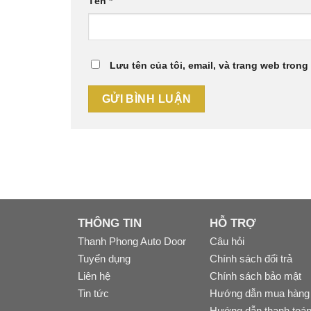
Tên
*
Lưu tên của tôi, email, và trang web trong 
THÔNG TIN
HỖ TRỢ
Thanh Phong Auto Door
Câu hỏi
Tuyển dụng
Chính sách đổi trả
Liên hệ
Chính sách bảo mật
Tin tức
Hướng dẫn mua hàng
Hướng dẫn thanh toá