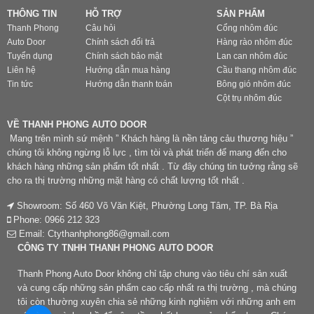
THÔNG TIN
HỖ TRỢ
SẢN PHẨM
Thanh Phong
Câu hỏi
Cổng nhôm đúc
Auto Door
Chính sách đổi trả
Hàng rào nhôm đúc
Tuyển dụng
Chính sách bảo mật
Lan can nhôm đúc
Liên hệ
Hướng dẫn mua hàng
Cầu thang nhôm đúc
Tin tức
Hướng dẫn thanh toán
Bông gió nhôm đúc
Cột trụ nhôm đúc
VỀ THANH PHONG AUTO DOOR
Mang trên mình sứ mệnh ” Khách hàng là nền tảng cảu thương hiệu ”
chúng tôi không ngừng lỗ lực , tìm tòi và phát triển để mang đến cho
khách hàng những sản phẩm tốt nhất . Từ đây chúng tin tưởng rằng sẽ
cho ra thị trường những mặt hàng có chất lượng tốt nhất .
Showroom: Số 460 Võ Văn Kiệt, Phường Long Tâm, TP. Bà Rịa
Phone: 0966 212 323
Email: Ctythanhphong86@gmail.com
CÔNG TY TNHH THANH PHONG AUTO DOOR
Thanh Phong Auto Door không chỉ tập chung vào tiêu chí sản xuất
và cung cấp những sản phẩm cao cấp nhất ra thị trường , mà chúng
tôi còn thường xuyên chia sẻ những kinh nghiệm với những anh em