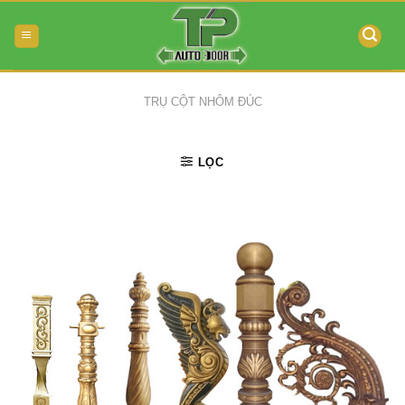
Skip
to
content
TRỤ CỘT NHÔM ĐÚC
LỌC