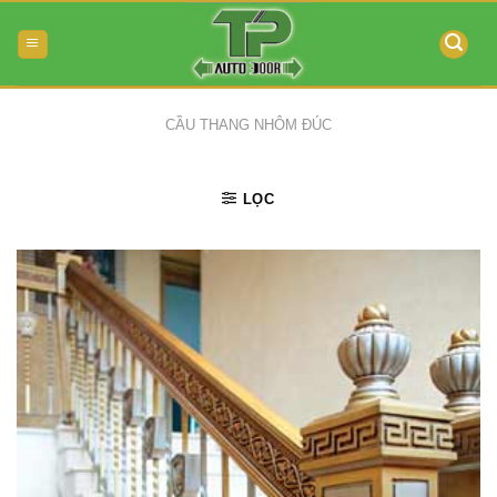
Skip
to
content
CẦU THANG NHÔM ĐÚC
LỌC