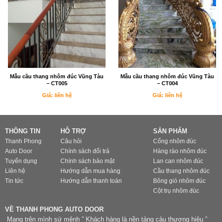
Mẫu cầu thang nhôm đúc Vũng Tàu
Mẫu cầu thang nhôm đúc Vũng Tàu
– CT005
– CT004
Giá: liên hệ
Giá: liên hệ
THÔNG TIN
HỖ TRỢ
SẢN PHẨM
Thanh Phong
Câu hỏi
Cổng nhôm đúc
Auto Door
Chính sách đổi trả
Hàng rào nhôm đúc
Tuyển dụng
Chính sách bảo mật
Lan can nhôm đúc
Liên hệ
Hướng dẫn mua hàng
Cầu thang nhôm đúc
Tin tức
Hướng dẫn thanh toán
Bông gió nhôm đúc
Cột trụ nhôm đúc
VỀ THANH PHONG AUTO DOOR
Mang trên mình sứ mệnh ” Khách hàng là nền tảng cảu thương hiệu ”